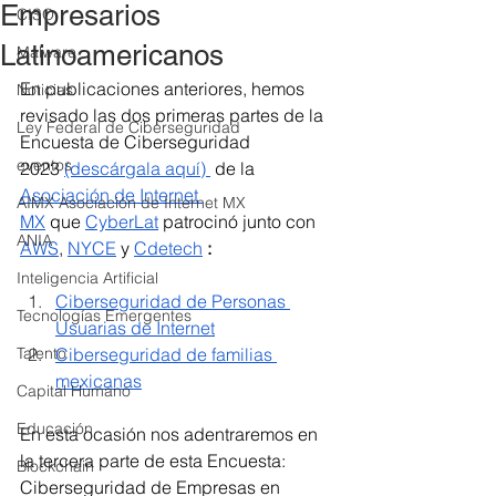
Empresarios
CISO
Latinoamericanos
Malware
En publicaciones anteriores, hemos 
Noticias
revisado las dos primeras partes de la 
Ley Federal de Ciberseguridad
Encuesta de Ciberseguridad 
eventos
2023
(descárgala aquí) 
 de la 
Asociación de Internet 
AIMX Asociación de Internet MX
MX
que
CyberLat
 patrocinó junto con 
ANIA
AWS
, 
NYCE
 y 
Cdetech
 :
Inteligencia Artificial
Ciberseguridad de Personas 
Tecnologías Emergentes
Usuarias de Internet
Talento
Ciberseguridad de familias 
mexicanas
Capital Humano
Educación
En esta ocasión nos adentraremos en 
la tercera parte de esta Encuesta: 
Blockchain
Ciberseguridad de Empresas en 