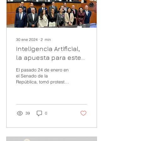
30 ene 2024
∙
2
min
Inteligencia Artificial,
la apuesta para este
año de la Asociación
El pasado 24 de enero en
de Internet MX
el Senado de la
República, tomó protesta
del Consejo Directivo de la
Asociación de Internet MX
para este 2024.
39
0