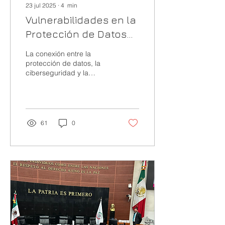
23 jul 2025
∙
4
min
Vulnerabilidades en la
Protección de Datos
Personales en México
La conexión entre la
frente a la IA
protección de datos, la
ciberseguridad y la
inteligencia artificial (IA) es
más relevante que nunca
en México. Con...
61
0