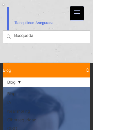
Tranquilidad Asegurada
Blog
Blog
Blog
IA
Nearshoring
Ciberseguridad
CISO