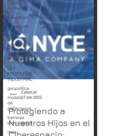
Capital
Humano
Educación
Blockchain
blog
GOBIERNO
INFORME
PRESIDENCIAL
LEY
PROPIEDAD
INDUSTRIAL
geopolitica
modelo
de
CyberLat
gobernanza
27 nov 2023
barreras
Protegiendo a
tecnologicas
data
Nuestros Hijos en el