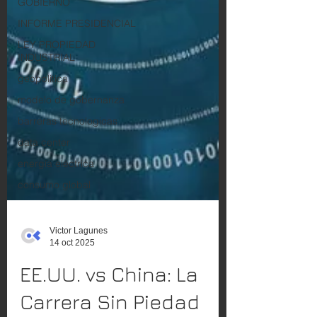
GOBIERNO
INFORME PRESIDENCIAL
LEY PROPIEDAD
INDUSTRIAL
geopolitica
modelo de gobernanza
barreras tecnologicas
data center
energía eléctrica
consumo global
Victor Lagunes
14 oct 2025
EE.UU. vs China: La