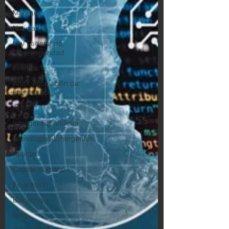
Malware
Noticias
Ley Federal de
Ciberseguridad
eventos
AIMX Asociación de
Internet MX
ANIA
Inteligencia Artificial
Tecnologías Emergentes
Talento
Capital Humano
Educación
Blockchain
blog