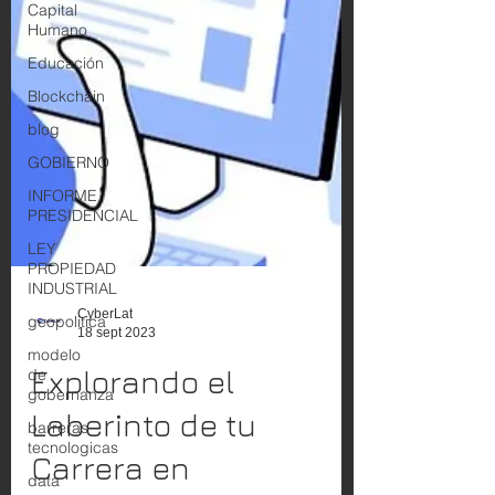
Capital
Humano
Educación
Blockchain
blog
GOBIERNO
INFORME
PRESIDENCIAL
LEY
PROPIEDAD
INDUSTRIAL
geopolitica
CyberLat
18 sept 2023
modelo
de
Explorando el
gobernanza
barreras
Laberinto de tu
tecnologicas
Carrera en
data