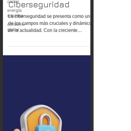
center
Ciberseguridad
energía
eléctrica
La ciberseguridad se presenta como uno
consumo
de los campos más cruciales y dinámicos
global
de la actualidad. Con la creciente
digitalización de...