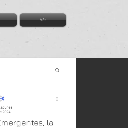
Más
 Lagunes
e 2024
cación
Blockchain
Emergentes, la