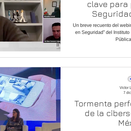
clave para
FORME PRESIDENCIAL
LEY PROPIEDAD INDUSTRIAL
Segurida
Un breve recuento del webinar “Tecnologías Emer
en Seguridad” del Institut
reras tecnologicas
data center
energía eléctrica
Pública
Victor
7 di
Tormenta perf
de la ciber
Mé