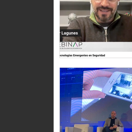
blog
GOBIERNO
IN
modelo de gobernanza
bar