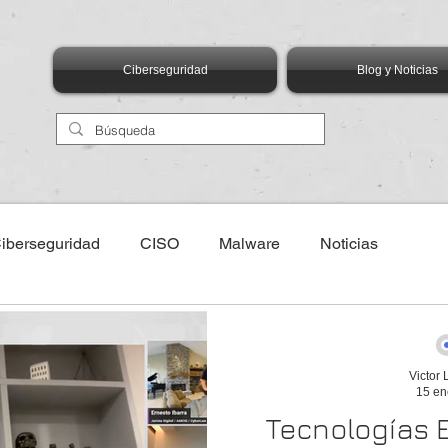
Ciberseguridad
Blog y Noticias
iberseguridad
CISO
Malware
Noticias
eventos
AIMX Asociación de Internet MX
ANIA
Victor
15 en
logías Emergentes
Talento
Capital Humano
Edu
Tecnologías 