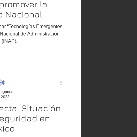
 promover la
geopolitica
d Nacional
gentes
o Nacional de Administración
consumo global
 (INAP).
 Lagunes
c 2023
ecta: Situación
seguridad en
xico