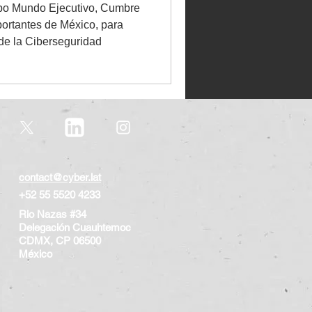
po Mundo Ejecutivo, Cumbre
rtantes de México, para
 de la Ciberseguridad
contact@cyber.lat
+52 55 5520 4233
Rio Nazas #34
Delegación Cuauhtemoc
CDMX, CP 06500
​México