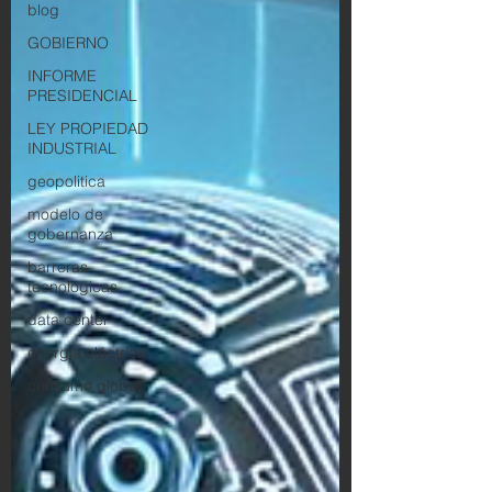
blog
GOBIERNO
INFORME
PRESIDENCIAL
LEY PROPIEDAD
INDUSTRIAL
geopolitica
modelo de
gobernanza
barreras
tecnologicas
data center
energía eléctrica
consumo global