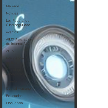
Malware
Noticias
Ley Federal de
Ciberseguridad
eventos
AIMX Asociación
de Internet MX
ANIA
Inteligencia
Artificial
Tecnologías
Emergentes
Talento
Capital Humano
Educación
Blockchain