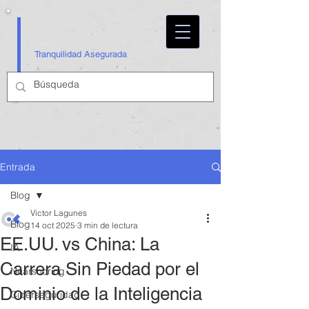
Tranquilidad Asegurada
Entrada
Blog
Victor Lagunes
Blog
14 oct 2025
3 min de lectura
EE.UU. vs China: La
IA
Carrera Sin Piedad por el
Nearshoring
Dominio de la Inteligencia
Ciberseguridad