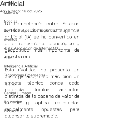
Artificial
CISO
Actualizado:
16 oct 2025
Malware
Noticias
La competencia entre Estados 
Unidos y China en inteligencia 
Ley Federal de Ciberseguridad
artificial (IA) se ha convertido en 
eventos
el enfrentamiento tecnológico y 
AIMX Asociación de Internet MX
geopolítico más importante de 
nuestra era. 
ANIA
Inteligencia Artificial
Esta rivalidad no presenta un 
Tecnologías Emergentes
claro ganador, sino más bien un 
empate técnico donde cada 
Talento
potencia domina aspectos 
Capital Humano
distintos de la cadena de valor de 
Educación
la IA y aplica estrategias 
radicalmente opuestas para 
Blockchain
alcanzar la supremacía.