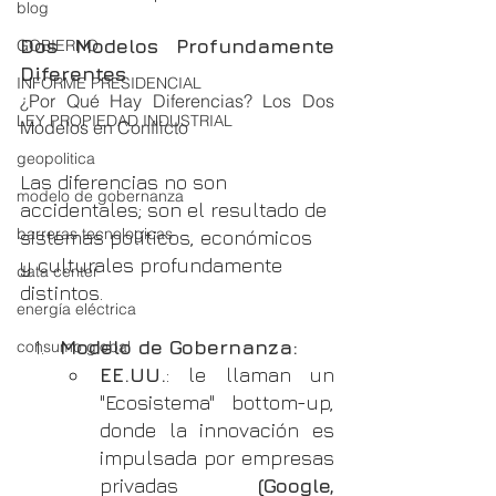
blog
Dos Modelos Profundamente 
GOBIERNO
Diferentes
INFORME PRESIDENCIAL
¿Por Qué Hay Diferencias? Los Dos 
LEY PROPIEDAD INDUSTRIAL
Modelos en Conflicto
geopolitica
Las diferencias no son 
modelo de gobernanza
accidentales; son el resultado de 
barreras tecnologicas
sistemas políticos, económicos 
y culturales profundamente 
data center
distintos.
energía eléctrica
Modelo de Gobernanza:
consumo global
EE.UU.
: le llaman un 
"Ecosistema" bottom-up, 
donde la innovación es 
impulsada por empresas 
privadas 
(Google, 