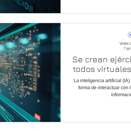
Victor
7 ju
Se crean ejérc
todos virtuale
La inteligencia artificial (I
forma de interactuar con l
informació