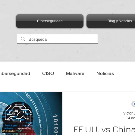
Ciberseguridad
Blog y Noticias
iberseguridad
CISO
Malware
Noticias
eventos
AIMX Asociación de Internet MX
ANIA
Victor
14 oc
logías Emergentes
Talento
Capital Humano
Edu
EE.UU. vs China