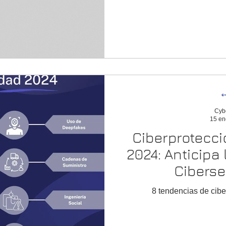
Cyb
15 en
Ciberprotecci
2024: Anticipa
Cibers
8 tendencias de cib