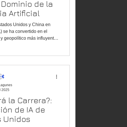
 Dominio de la
geopolitica
a Artificial
stados Unidos y China en
IA) se ha convertido en el
consumo global
y geopolítico más influyente
 empate técnico donde cada
stintos de la cadena de valor
as radicalmente opuestas para
 supremacía.
 Lagunes
l 2025
á la Carrera?:
ión de IA de
s Unidos