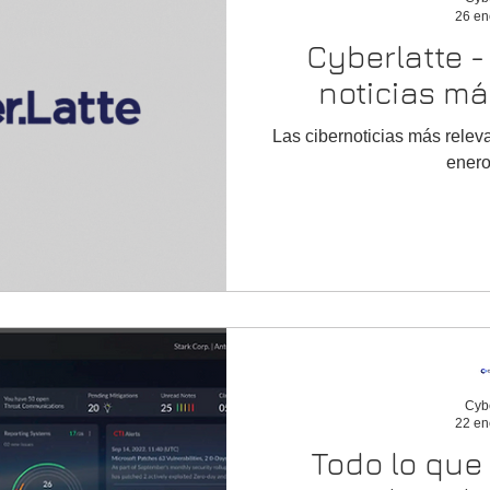
26 en
Cyberlatte - 26 enero, la
noticias má
Las cibernoticias más relev
enero
Cyb
22 en
Todo lo que