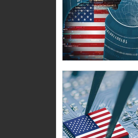
blog
GOBIERNO
IN
modelo de gobernanza
bar