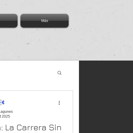
Más
 Lagunes
t 2025
cación
Blockchain
: La Carrera Sin