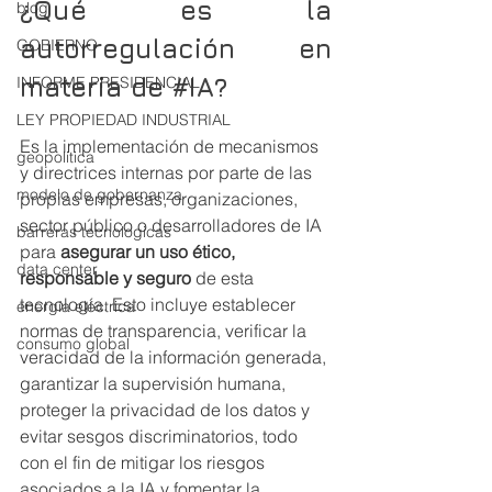
¿Qué es la 
blog
autorregulación en 
GOBIERNO
materia de 
#IA
?
INFORME PRESIDENCIAL
LEY PROPIEDAD INDUSTRIAL
Es la implementación de mecanismos 
geopolitica
y directrices internas por parte de las 
modelo de gobernanza
propias empresas, organizaciones, 
sector público o desarrolladores de IA 
barreras tecnologicas
para 
asegurar un uso ético, 
data center
responsable y seguro
 de esta 
tecnología. Esto incluye establecer 
energía eléctrica
normas de transparencia, verificar la 
consumo global
veracidad de la información generada, 
garantizar la supervisión humana, 
proteger la privacidad de los datos y 
evitar sesgos discriminatorios, todo 
con el fin de mitigar los riesgos 
asociados a la IA y fomentar la 