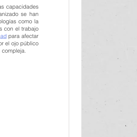
as capacidades 
geopolitica
anizado se han 
logías como la 
inteligencia artificial, sino que se han organizado y fomentado ciberataques con el trabajo 
dad
consumo global
 para afectar 
r el ojo público 
 compleja.