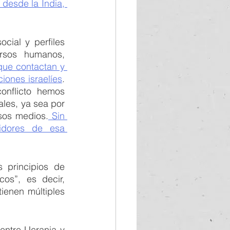
desde la India, 
cial y perfiles 
rsos humanos, 
que contactan y 
ones israelíes
. 
nflicto hemos 
les, ya sea por 
rsos medios.
 Sin 
idores de esa 
principios de 
s”, es decir,  
ienen múltiples 
ntre Ucrania y 