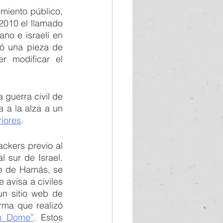
miento público, 
y que resultaron en un daño irreversible en infraestructura crítica, fue en el 2010 el llamado 
no e israelí en 
ló una pieza de 
modificar el 
guerra civil de 
 a la alza a un 
riores
.
ckers previo al 
l sur de Israel. 
e de Hamás, se 
 avisa a civiles 
de Israel de ataques de misiles, a la Corporación Eléctrica de Israel, a un sitio web de 
ma que realizó 
on Dome”
. Estos 