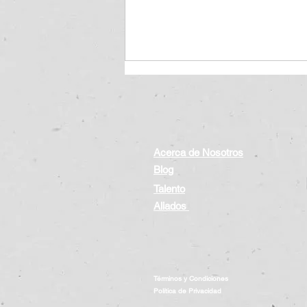
Acerca de Nosotros
Blog
Talento
Propiedad Industrial: México
Aliados
Blinda sus Patentes de la IA.
Términos y Condiciones
Política de Privacidad