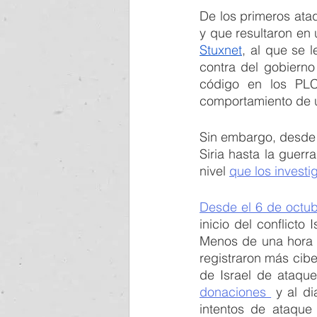
De los primeros ataq
Stuxnet
, al que se 
contra del gobierno 
código en los PL
comportamiento de u
Sin embargo, desde e
Siria hasta la guerr
nivel 
que los investi
Desde el 6 de octu
inicio del conflicto 
Menos de una hora d
registraron más ciber
donaciones 
 y al di
intentos de ataque