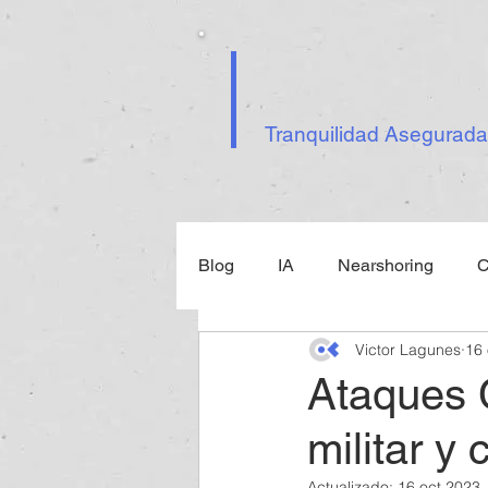
Tranquilidad Asegurada
Blog
IA
Nearshoring
C
Victor Lagunes
16 
Ley Federal de Ciberseguridad
Ataques C
militar y 
Inteligencia Artificial
Tecno
Actualizado:
16 oct 2023