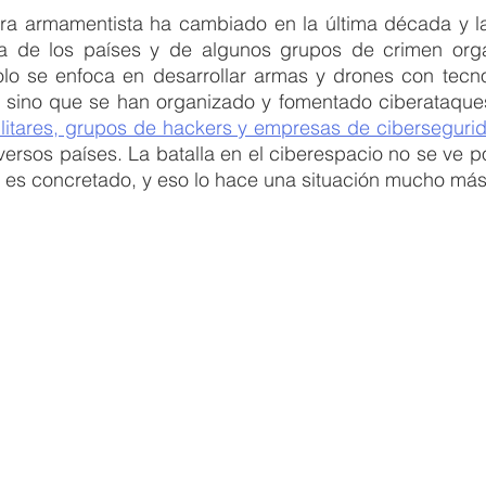
rera armamentista ha cambiado en la última década y l
FORME PRESIDENCIAL
LEY PROPIEDAD INDUSTRIAL
iva de los países y de algunos grupos de crimen org
solo se enfoca en desarrollar armas y drones con tecno
ilitares, grupos de hackers y empresas de ciberseguri
reras tecnologicas
data center
energía eléctrica
versos países. La batalla en el ciberespacio no se ve po
 es concretado, y eso lo hace una situación mucho más