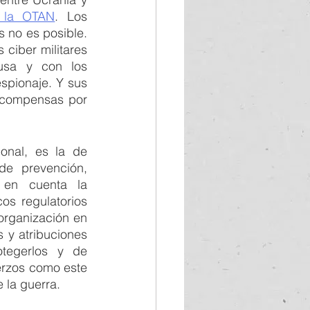
e la OTAN
. Los 
no es posible. 
ciber militares 
usa y con los 
spionaje. Y sus 
ecompensas por 
nal, es la de 
e prevención, 
 en cuenta la 
s regulatorios 
organización en 
 y atribuciones 
otegerlos y de 
rzos como este 
la guerra. 