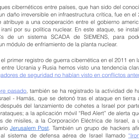
ues cibernéticos entre países, que han sido del conoci
le atribuye a una cooperación entre el gobierno america
iraní por su política nuclear. En este ataque, se insta
Cs de un sistema SCADA de SIEMENS, para poder 
n módulo de enfriamiento de la planta nuclear.
l primer registro de guerra cibernética en el 2011 en la 
a entre Ucrania y Rusia hemos visto una tendencia clara
gadores de seguridad no habían visto en conflictos ante
bre pasado
, también se ha registrado la actividad de ha
Israel - Hamás, que se detonó tras el ataque en tierra a
espués del lanzamiento de cohetes a Israel por part
ataques; a la aplicación móvil “Red Alert” de alerta que
ario 
Jerusalem Post
. También un grupo de hackers afir
 al sistema de defensa aérea de Israel llamado 
“Ir