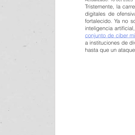
Tristemente, la car
blog
GOBIERNO
IN
digitales de ofens
fortalecido. Ya no 
modelo de gobernanza
conjunto de ciber m
bar
a instituciones de di
hasta que un ataque