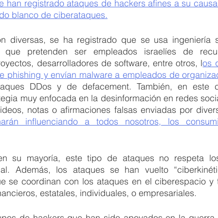
 han registrado ataques de hackers afines a su causa 
ido blanco de ciberataques.
on diversas, se ha registrado que se usa ingeniería so
n que pretenden ser empleados israelíes de recu
yectos, desarrolladores de software, entre otros, l
os 
 phishing y envían malware a empleados de organizaci
ataques DDos y de defacement. También, en este co
tegia muy enfocada en la desinformación en redes socia
ideos, notas o afirmaciones falsas enviadas por dive
narán influenciando a todos nosotros, los consum
n su mayoría, este tipo de ataques no respeta los 
al. Además, los ataques se han vuelto “ciberkinético
ue se coordinan con los ataques en el ciberespacio y t
nancieros, estatales, individuales, o empresariales.  
pos de hackers que han sido apoyados en la guerra e