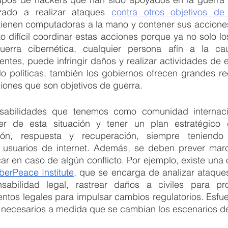
ado a realizar ataques 
contra otros objetivos d
tienen computadoras a la mano y contener sus acciones 
 difícil coordinar estas acciones porque ya no solo los 
uerra cibernética, cualquier persona afín a la ca
entes, puede infringir daños y realizar actividades de e
lo políticas, también los gobiernos ofrecen grandes r
iones que son objetivos de guerra.
sabilidades que tenemos como comunidad internacio
r de esta situación y tener un plan estratégico d
ción, respuesta y recuperación, siempre teniendo
 usuarios de internet. Además, se deben prever marco
r en caso de algún conflicto. Por ejemplo, existe una 
berPeace Institute
, que se encarga de analizar ataques
nsabilidad legal, rastrear daños a civiles para pr
ntos legales para impulsar cambios regulatorios. Esfue
necesarios a medida que se cambian los escenarios de 