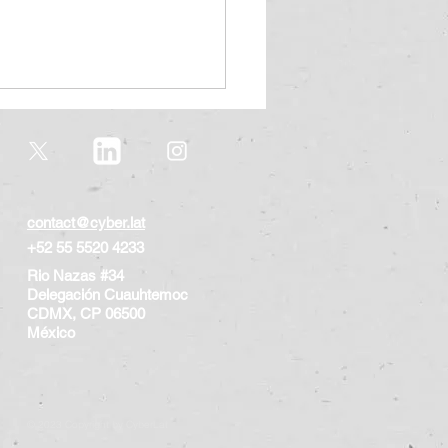
contact@cyber.lat
+52 55 5520 4233
Rio Nazas #34
én ganará la Carrera?:
Delegación Cuauhtemoc
 de Acción de IA de
CDMX, CP 06500
dos Unidos
​México
© 2023 Copyright by CyberLat