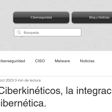
Ciberseguridad
Blog y Noticias
iberseguridad
CISO
Malware
Noticias
oct 2023
3 min de lectura
eventos
AIMX Asociación de Internet MX
ANIA
iberkinéticos, la integrac
cibernética.
logías Emergentes
Talento
Capital Humano
Edu