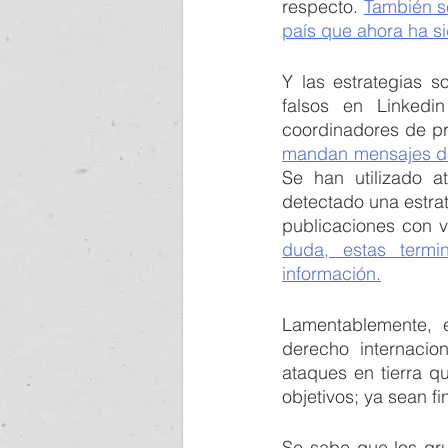
respecto. 
También se
país que ahora ha s
Y las estrategias s
falsos en Linkedi
coordinadores de pro
mandan mensajes de
Se han utilizado 
detectado una estra
publicaciones con v
duda, estas termi
información.
Lamentablemente, e
derecho internacion
ataques en tierra q
objetivos; ya sean fi
Se sabe que los gru