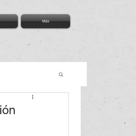
Más
ión
cación
Blockchain