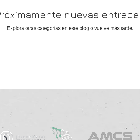
FORME PRESIDENCIAL
LEY PROPIEDAD INDUSTRIAL
Próximamente nuevas entrada
Explora otras categorías en este blog o vuelve más tarde.
reras tecnologicas
data center
energía eléctrica