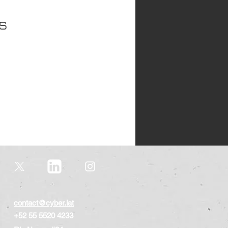
geopolitica
s
consumo global
contact@cyber.lat
+52 55 5520 4233