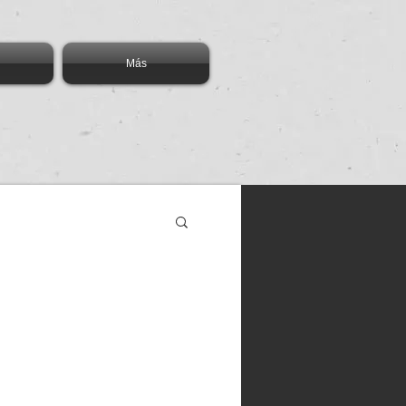
Más
cación
Blockchain