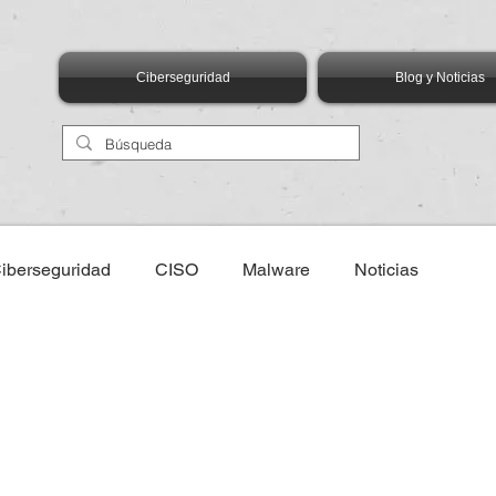
Ciberseguridad
Blog y Noticias
iberseguridad
CISO
Malware
Noticias
eventos
AIMX Asociación de Internet MX
ANIA
logías Emergentes
Talento
Capital Humano
Edu