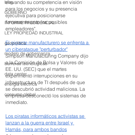
elevando su competencia en visión 
blog
para los negocios y su presencia 
GOBIERNO
ejecutiva para posicionarse 
firmemente ante los posibles 
INFORME PRESIDENCIAL
empleadores".
LEY PROPIEDAD INDUSTRIAL
El gigante manufacturero se enfrenta a 
geopolitica
un ciberataque "perturbador"
modelo de gobernanza
Simpson Manufacturing Company dijo 
a la Comisión de Bolsa y Valores de 
barreras tecnologicas
EE. UU. (SEC) que el martes 
data center
experimentó interrupciones en su 
infraestructura de TI después de que 
energía eléctrica
se descubrió actividad maliciosa. La 
consumo global
empresa desconectó los sistemas de 
inmediato.
Los piratas informáticos activistas se 
lanzan a la guerra entre Israel y 
Hamás, para ambos bandos