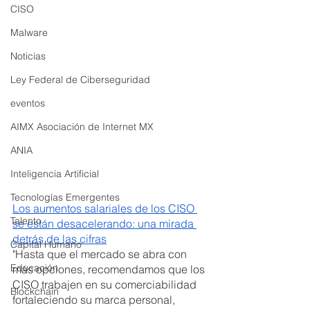
CISO
Malware
Noticias
Ley Federal de Ciberseguridad
eventos
AIMX Asociación de Internet MX
ANIA
Inteligencia Artificial
Tecnologías Emergentes
Los aumentos salariales de los CISO 
Talento
se están desacelerando: una mirada 
detrás de las cifras
Capital Humano
"Hasta que el mercado se abra con 
Educación
más opciones, recomendamos que los 
CISO trabajen en su comerciabilidad 
Blockchain
fortaleciendo su marca personal, 