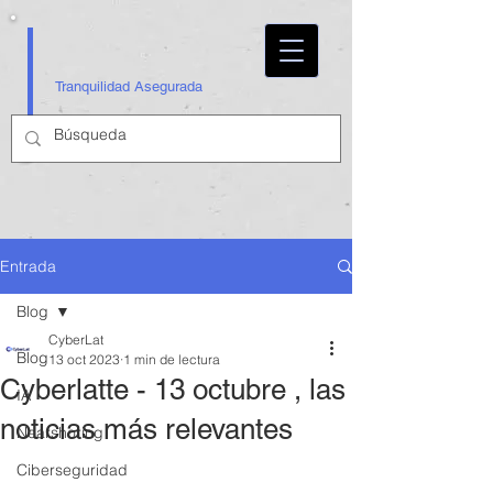
Tranquilidad Asegurada
Entrada
Blog
CyberLat
Blog
13 oct 2023
1 min de lectura
Cyberlatte - 13 octubre , las
IA
noticias más relevantes
Nearshoring
Ciberseguridad