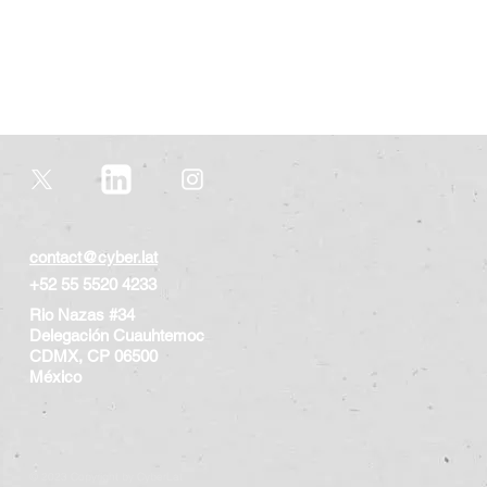
contact@cyber.lat
+52 55 5520 4233
Rio Nazas #34
Delegación Cuauhtemoc
CDMX, CP 06500
​México
© 2023 Copyright by CyberLat