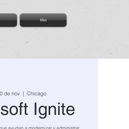
Más
0 de nov
  |  
Chicago
soft Ignite
que ayudan a modernizar y administrar