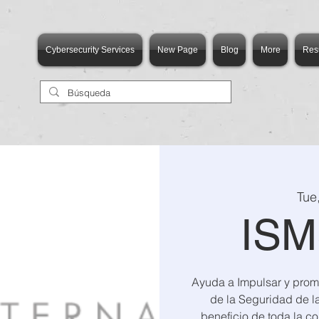
Cybersecurity Services
New Page
Blog
More
Res
Tue
ISM
Ayuda a Impulsar y promo
de la Seguridad de la
beneficio de toda la c