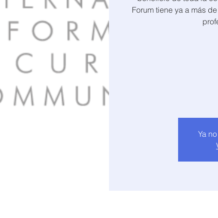
Forum tiene ya a más d
prof
Ya no