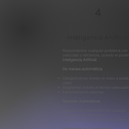
4
Inteligencia Artificia
Respondemos cualquier problema con
velocidad y eficiencia, usando el poder
Inteligencia Artificial.
automática
De manera
:
Categorizamos tickets en base a palab
clave
Asignamos tickets al técnico adecuado
Personalizamos reportes
Reportes Automáticos:
Reportes de satisfacción de usuarios
Tickets totales resueltos
Duración promedio de tickets abiertos
Generación de Conocimiento: