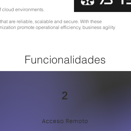
f cloud environments.
 that are reliable, scalable and secure. With these
nization promote operational efficiency, business agility
Funcionalidades
2
Acceso Remoto