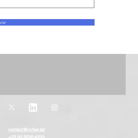
viar
contact@cyber.lat
+52 55 5520 4233