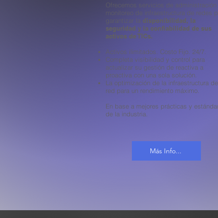
Ofrecemos servicios de administración
monitoreo de infraestructura de redes 
garantizar la
disponibilidad, la
seguridad y la confiabilidad de sus
activos de TICs.
Activos ilimitados. Costo Fijo. 24/7.
​Completa visibilidad y control para
actualizar su gestión de reactiva a
proactiva con una sola solución.
La optimización de la infraestructura de
red para un rendimiento máximo.
En base a mejores prácticas y estánda
de la industria.
Más Info...