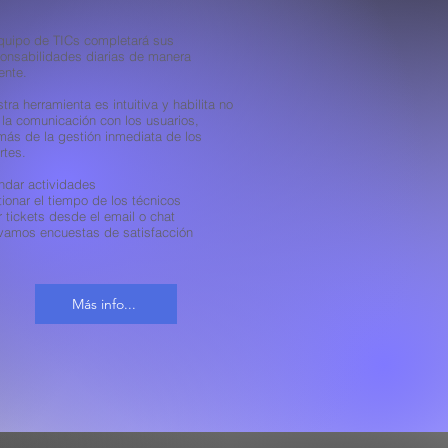
quipo de TICs completará sus
onsabilidades diarias de manera
iente.
tra herramienta es intuitiva y habilita no
 la comunicación con los usuarios,
ás de la gestión inmediata de los
rtes.
dar actividades
ionar el tiempo de los técnicos
r tickets desde el email o chat
vamos encuestas de satisfacción
Más info...