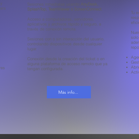
 y
Sesiones inmediatas usando
AnyDesk,
para
SplashTop, TeamViewer o ScreenConnect
.
Tu e
resp
Acceso a computadoras, servidores,
efic
aplicativos y archivos rápido y seguro, a
través de conexión remota.
Nues
solo
Sesiones con o sin interacción del usuario,
adem
controlando dispositivos desde cualquier
repo
lugar.
Agen
Conexión desde la creación del ticket o en
Gest
alguna plataforma de acceso remoto que ya
Abri
res
tengan configurada.
Acti
Más info...