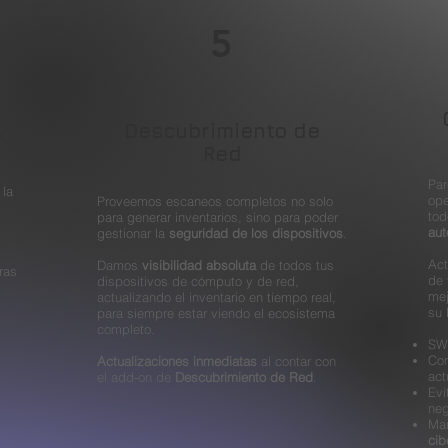
5
l
Descubrimiento de
Red
Par
 la
ope
Proveemos escaneos completos no solo
tod
para generar inventarios, sino para poder
aut
gestionar la
seguridad de los dispositivos
.
Act
Damos
visibilidad absoluta
de todos tus
ras
de 
dispositivos de cómputo y de red,
mej
actualizando el inventario en tiempo real,
su 
para siempre estar viendo el ecosistema
completo.
SW,
Con
Actualizaciones inmediatas
al contar con
act
el add-on de
Descubrimiento de Red
.
Evi
neg
Man
cib