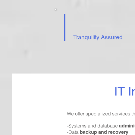
Tranquility Assured
IT 
We offer specialized services th
-Systems and database
admini
-Data
.
backup and recovery