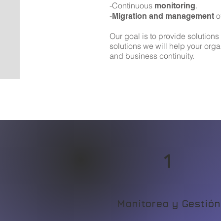
-Continuous
.
monitoring
-
o
Migration and management
Our goal is to provide solutions
solutions we will help your orga
and business continuity.
1
Monitoreo y Gestión