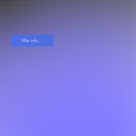
rro en tiempos de instalación
ibe notificaciones de todos los
ches disponibles.
Más info...