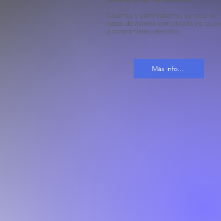
Creamos y administramos su base de
datos de manera centralizada de acue
a conocimiento relevante.
Más info...