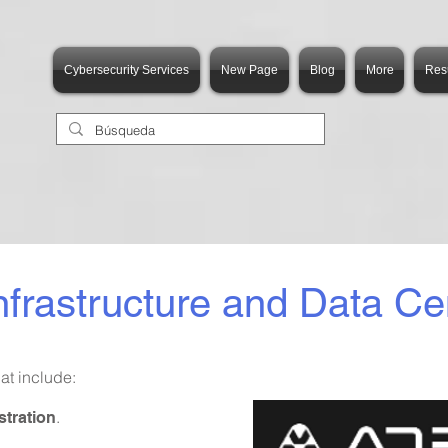
Cybersecurity Services
New Page
Blog
More
Res
Infrastructure and Data Ce
at include:
.
stration