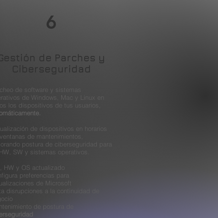
6
Gestión de Parches y
Ciberseguridad
cheo de software y sistemas
rativos de Windows, Mac y Linux en
os los dispositivos de tus usuarios,
omáticamente.
ualización de dispositivos en horarios
ventanas de mantenimientos,
orando postura de ciberseguridad para
HW, SW y sistemas operativos.
 HW y OS actualizado
figura preferencias para
ualizaciones de Microsoft
ta disrupciones a la continuidad de
ocio
tenimiento de postura de
erseguridad