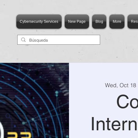
Cybersecurity Services
New Page
Blog
More
Res
Wed, Oct 18
 
Co
Inter