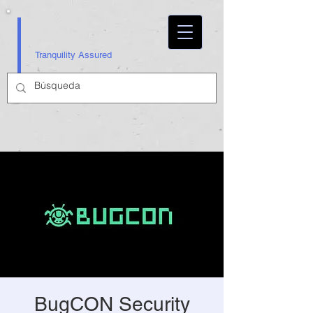
Tranquility Assured
BugCON Security