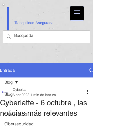
Tranquilidad Asegurada
Entrada
Blog
CyberLat
Blog
6 oct 2023
1 min de lectura
Cyberlatte - 6 octubre , las
IA
noticias más relevantes
Nearshoring
Ciberseguridad