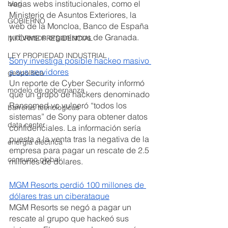
varias webs institucionales, como el 
blog
Ministerio de Asuntos Exteriores, la 
GOBIERNO
web de la Moncloa, Banco de España 
y diversos organismos de Granada. 
INFORME PRESIDENCIAL
LEY PROPIEDAD INDUSTRIAL
Sony investiga posible hackeo masivo 
a sus servidores
geopolitica
Un reporte de Cyber Security informó 
modelo de gobernanza
que un grupo de hackers denominado 
Ransomed.vc vulneró “todos los 
barreras tecnologicas
sistemas” de Sony para obtener datos 
data center
confidenciales. La información sería 
puesta a la venta tras la negativa de la 
energía eléctrica
empresa para pagar un rescate de 2.5 
consumo global
millones de dólares.
MGM Resorts perdió 100 millones de 
dólares tras un ciberataque
MGM Resorts se negó a pagar un 
rescate al grupo que hackeó sus 