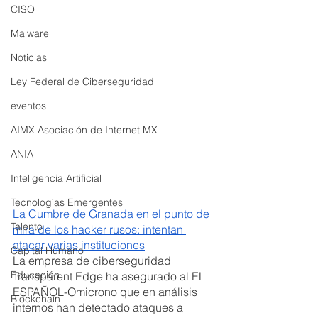
CISO
Malware
Noticias
Ley Federal de Ciberseguridad
eventos
AIMX Asociación de Internet MX
ANIA
Inteligencia Artificial
Tecnologías Emergentes
La Cumbre de Granada en el punto de 
Talento
mira de los hacker rusos: intentan 
atacar varias instituciones
Capital Humano
La empresa de ciberseguridad 
Educación
Transparent Edge ha asegurado al EL 
ESPAÑOL-Omicrono que en análisis 
Blockchain
internos han detectado ataques a 