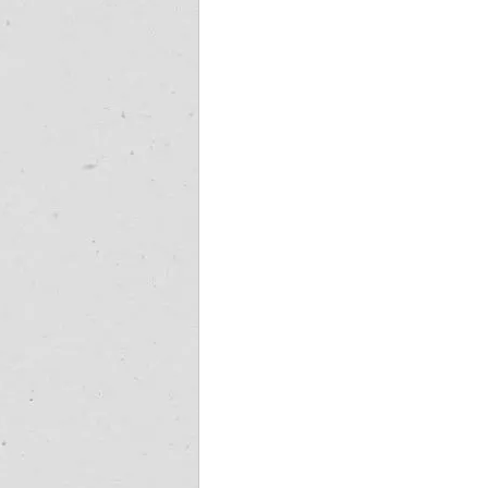
blog
GOBIERNO
IN
modelo de gobernanza
bar