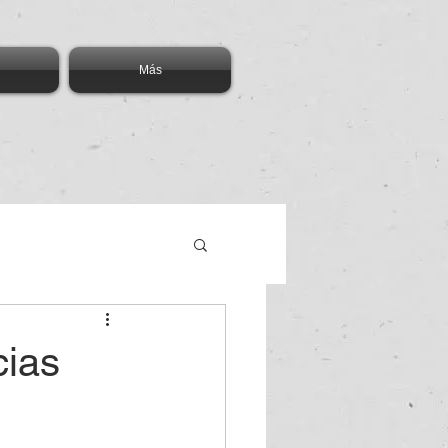
Más
cias
cación
Blockchain