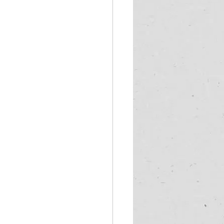
geopolitica
consumo global