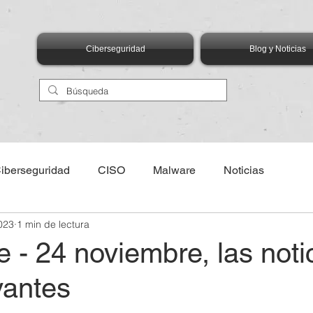
Ciberseguridad
Blog y Noticias
iberseguridad
CISO
Malware
Noticias
023
1 min de lectura
eventos
AIMX Asociación de Internet MX
ANIA
e - 24 noviembre, las noti
vantes
logías Emergentes
Talento
Capital Humano
Edu