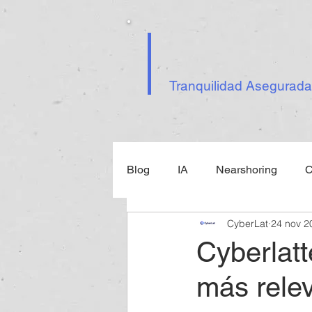
Tranquilidad Asegurada
Blog
IA
Nearshoring
C
CyberLat
24 nov 2
Ley Federal de Ciberseguridad
Cyberlatt
más rele
Inteligencia Artificial
Tecno