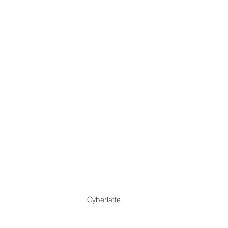
FORME PRESIDENCIAL
LEY PROPIEDAD INDUSTRIAL
reras tecnologicas
data center
energía eléctrica
Cyberlatte