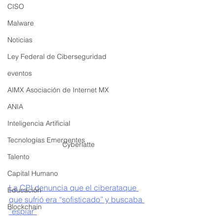
CISO
Malware
Noticias
Ley Federal de Ciberseguridad
eventos
AIMX Asociación de Internet MX
ANIA
Inteligencia Artificial
Tecnologías Emergentes
Cyberlatte
Talento
Capital Humano
La CPI denuncia que el ciberataque 
Educación
que sufrió era “sofisticado” y buscaba 
Blockchain
“espiar”