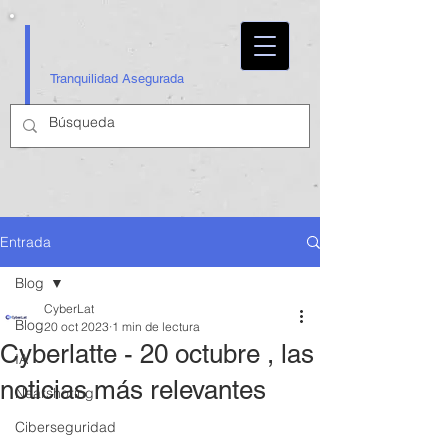
Tranquilidad Asegurada
Entrada
Blog
CyberLat
Blog
20 oct 2023
1 min de lectura
Cyberlatte - 20 octubre , las
IA
noticias más relevantes
Nearshoring
Ciberseguridad