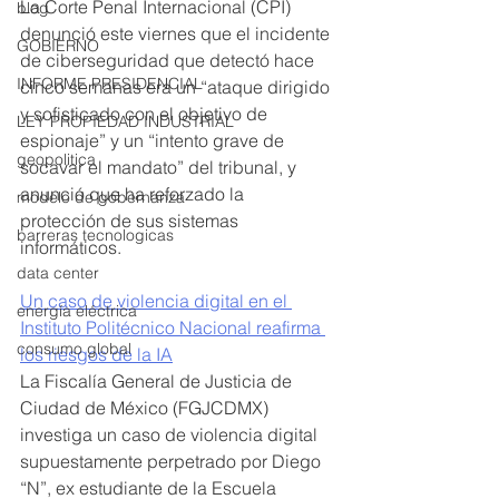
La Corte Penal Internacional (CPI) 
blog
denunció este viernes que el incidente 
GOBIERNO
de ciberseguridad que detectó hace 
INFORME PRESIDENCIAL
cinco semanas era un “ataque dirigido 
y sofisticado con el objetivo de 
LEY PROPIEDAD INDUSTRIAL
espionaje” y un “intento grave de 
geopolitica
socavar el mandato” del tribunal, y 
anunció que ha reforzado la 
modelo de gobernanza
protección de sus sistemas 
barreras tecnologicas
informáticos.
data center
Un caso de violencia digital en el 
energía eléctrica
Instituto Politécnico Nacional reafirma 
consumo global
los riesgos de la IA
La Fiscalía General de Justicia de 
Ciudad de México (FGJCDMX) 
investiga un caso de violencia digital 
supuestamente perpetrado por Diego 
“N”, ex estudiante de la Escuela 